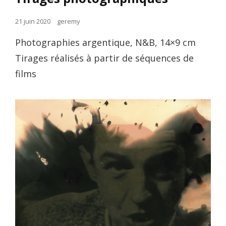
Posted
21 juin 2020
geremy
on
Photographies argentique, N&B, 14×9 cm
Tirages réalisés à partir de séquences de
films