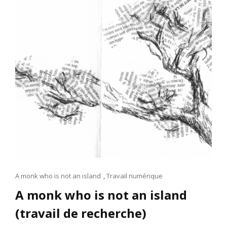
Cat
A monk who is not an island
,
Travail numérique
Links
A monk who is not an island
(travail de recherche)