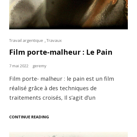
Cat
Travail argentique
,
Travaux
Links
Film porte-malheur : Le Pain
Posted
7 mai 2022
geremy
on
Film porte- malheur : le pain est un film
réalisé grâce à des techniques de
traitements croisés, Il s’agit d’un
FILM
CONTINUE READING
PORTE-
MALHEUR
: