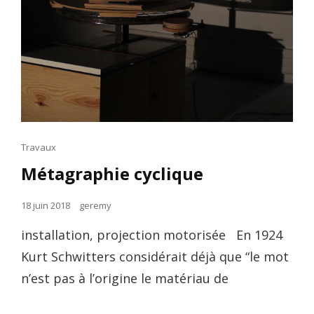
Cat
Travaux
Links
Métagraphie cyclique
Posted
18 juin 2018
geremy
on
installation, projection motorisée En 1924
Kurt Schwitters considérait déjà que “le mot
n’est pas à l’origine le matériau de