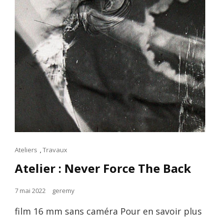
Cat
Ateliers
,
Travaux
Links
Atelier : Never Force The Back
Posted
7 mai 2022
geremy
on
film 16 mm sans caméra Pour en savoir plus