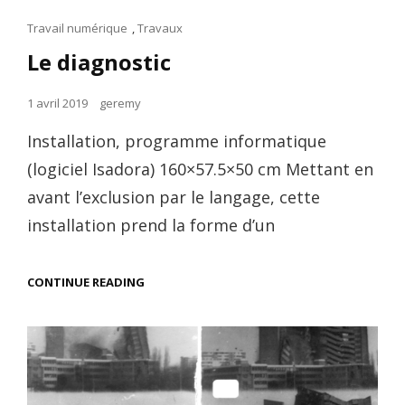
Cat
Travail numérique
,
Travaux
Links
Le diagnostic
Posted
1 avril 2019
geremy
on
Installation, programme informatique
(logiciel Isadora) 160×57.5×50 cm Mettant en
avant l’exclusion par le langage, cette
installation prend la forme d’un
LE
CONTINUE READING
DIAGNOSTIC