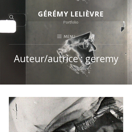
GÉRÉMY LELIÈVRE
Portfolio
MENU
Auteur/autrice :
geremy