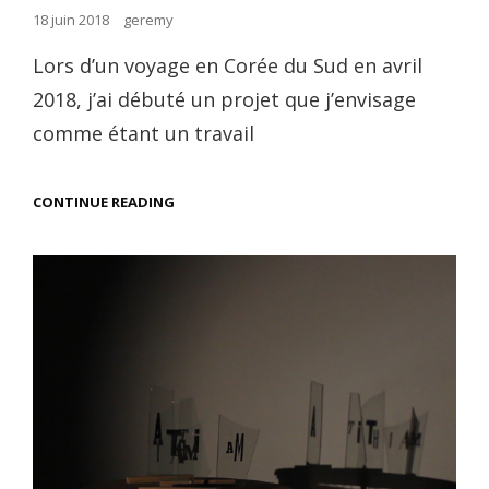
Posted
18 juin 2018
geremy
on
Lors d’un voyage en Corée du Sud en avril
2018, j’ai débuté un projet que j’envisage
comme étant un travail
A
CONTINUE READING
MONK
WHO
IS
NOT
AN
ISLAND
(TRAVAIL
DE
RECHERCHE)