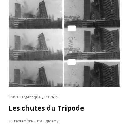
Cat
Travail argentique
,
Travaux
Links
Les chutes du Tripode
Posted
25 septembre 2018
geremy
on