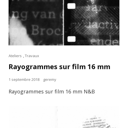
Cat
Ateliers
,
Travaux
Links
Rayogrammes sur film 16 mm
Posted
1 septembre 2018
geremy
on
Rayogrammes sur film 16 mm N&B