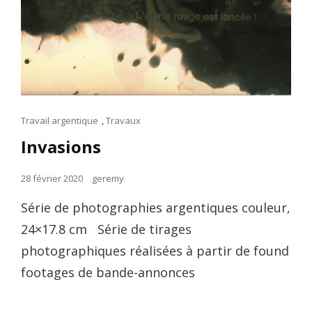
Cat
Travail argentique
,
Travaux
Links
Invasions
Posted
28 février 2020
geremy
on
Série de photographies argentiques couleur,
24×17.8 cm Série de tirages
photographiques réalisées à partir de found
footages de bande-annonces