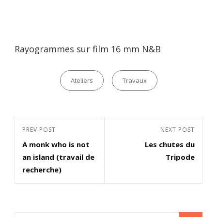
Rayogrammes sur film 16 mm N&B
Categories
Ateliers
Travaux
Navigation
Previous
PREV POST
Next
NEXT POST
de
A monk who is not
Les chutes du
Post
Post
l’article
an island (travail de
Tripode
recherche)