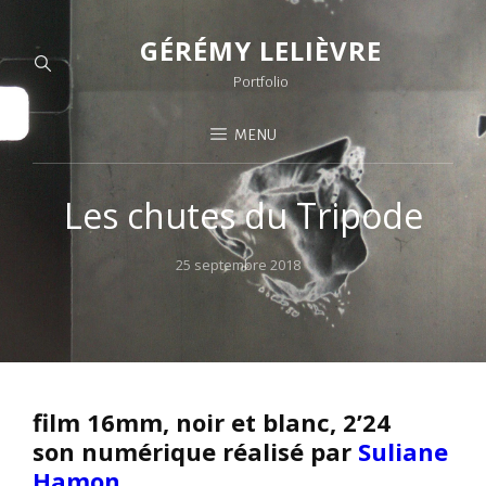
GÉRÉMY LELIÈVRE
Portfolio
MENU
Les chutes du Tripode
Posted
25 septembre 2018
on
film 16mm, noir et blanc, 2’24
son numérique réalisé par
Suliane
Hamon