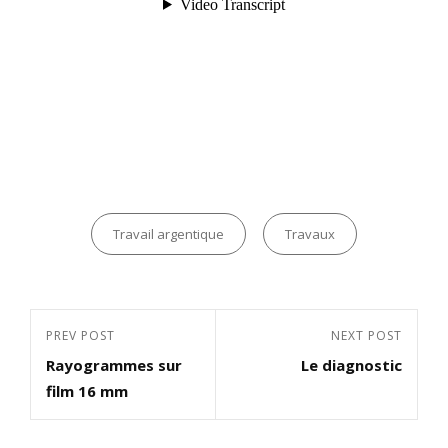
Categories
Travail argentique
Travaux
Navigation
Previous
PREV POST
Next
NEXT POST
de
Rayogrammes sur
Le diagnostic
Post
Post
l’article
film 16 mm