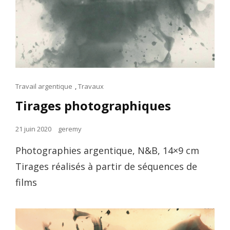
Cat
Travail argentique
,
Travaux
Links
Tirages photographiques
Posted
21 juin 2020
geremy
on
Photographies argentique, N&B, 14×9 cm
Tirages réalisés à partir de séquences de
films