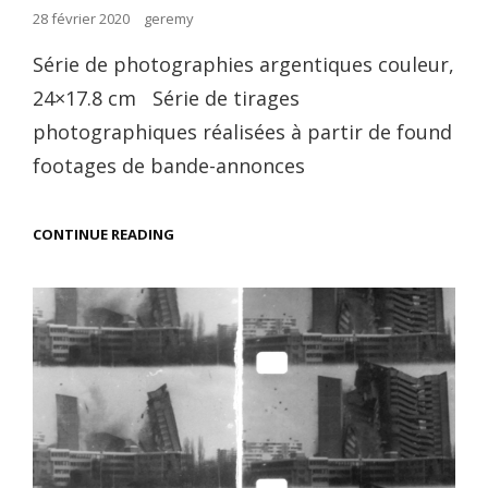
Posted
28 février 2020
geremy
on
Série de photographies argentiques couleur,
24×17.8 cm Série de tirages
photographiques réalisées à partir de found
footages de bande-annonces
INVASIONS
CONTINUE READING