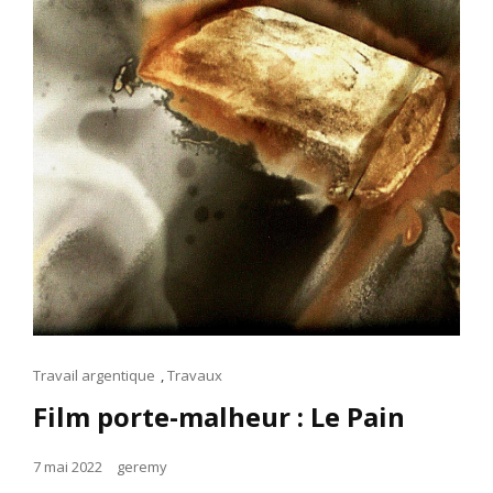
Cat
Travail argentique
,
Travaux
Links
Film porte-malheur : Le Pain
Posted
7 mai 2022
geremy