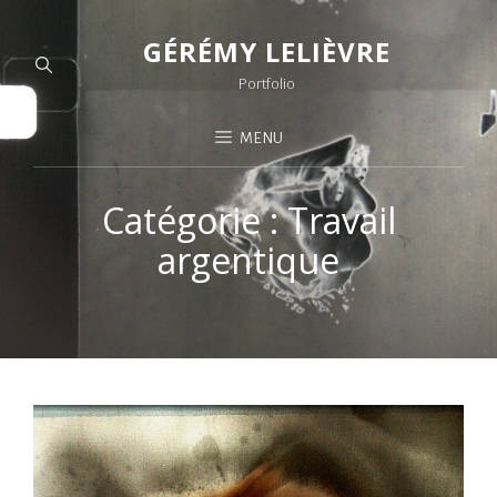
GÉRÉMY LELIÈVRE
Portfolio
MENU
Catégorie :
Travail
argentique