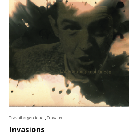
Cat
Travail argentique
,
Travaux
Links
Invasions