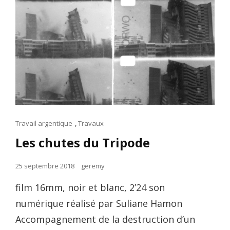
Cat
Travail argentique
,
Travaux
Links
Les chutes du Tripode
Posted
25 septembre 2018
geremy
on
film 16mm, noir et blanc, 2’24 son
numérique réalisé par Suliane Hamon
Accompagnement de la destruction d’un