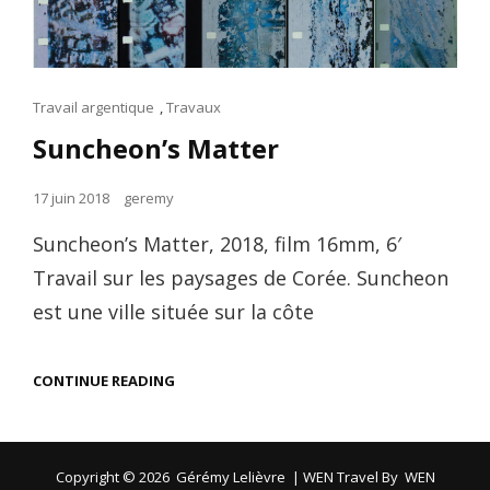
Cat
Travail argentique
,
Travaux
Links
Suncheon’s Matter
Posted
17 juin 2018
geremy
on
Suncheon’s Matter, 2018, film 16mm, 6′
Travail sur les paysages de Corée. Suncheon
est une ville située sur la côte
SUNCHEON’S
CONTINUE READING
MATTER
Copyright © 2026
Gérémy Lelièvre
|
WEN Travel By
WEN