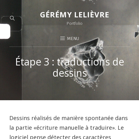
GÉRÉMY LELIÈVRE
Portfolio
MENU
Étape 3 : traductions de
dessins
Dessins réalisés de manière spontanée dans
la partie «écriture manuelle à traduire». Le
logiciel pense détecter des caractères